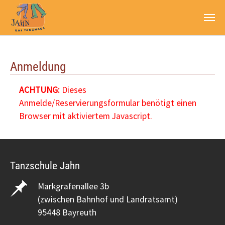
Zum Hauptinhalt springen
Anmeldung
ACHTUNG:
Dieses
Anmelde/Reservierungsformular benötigt einen
Browser mit aktiviertem Javascript.
Tanzschule Jahn
Markgrafenallee 3b
(zwischen Bahnhof und Landratsamt)
95448 Bayreuth