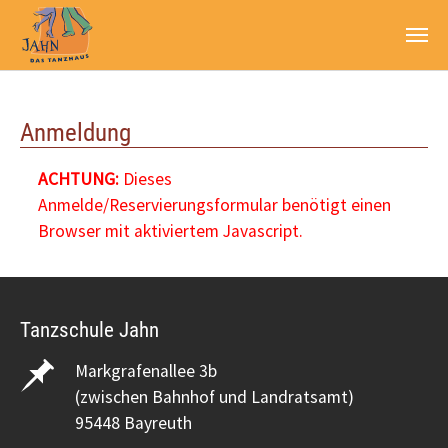
Zum Hauptinhalt springen
Anmeldung
ACHTUNG:
Dieses
Anmelde/Reservierungsformular benötigt einen
Browser mit aktiviertem Javascript.
Tanzschule Jahn
Markgrafenallee 3b
(zwischen Bahnhof und Landratsamt)
95448 Bayreuth