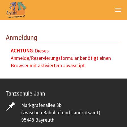
Zum Hauptinhalt springen
Anmeldung
ACHTUNG:
Dieses
Anmelde/Reservierungsformular benötigt einen
Browser mit aktiviertem Javascript.
Tanzschule Jahn
Markgrafenallee 3b
(zwischen Bahnhof und Landratsamt)
95448 Bayreuth