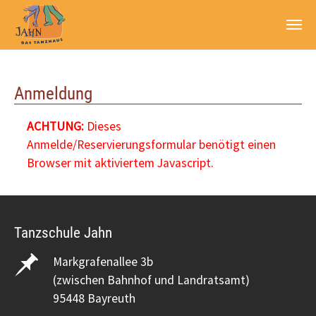
Zum Hauptinhalt springen
Anmeldung
ACHTUNG:
Dieses
Anmelde/Reservierungsformular benötigt einen
Browser mit aktiviertem Javascript.
Tanzschule Jahn
Markgrafenallee 3b
(zwischen Bahnhof und Landratsamt)
95448 Bayreuth