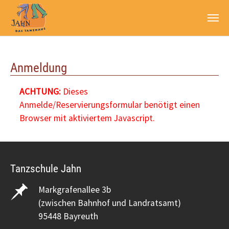
Zum Hauptinhalt springen
Anmeldung
ACHTUNG:
Dieses
Anmelde/Reservierungsformular benötigt einen
Browser mit aktiviertem Javascript.
Tanzschule Jahn
Markgrafenallee 3b
(zwischen Bahnhof und Landratsamt)
95448 Bayreuth